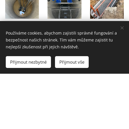
Používáme cookies, abychom zajistili správné fungování a
bezpečnost našich stránek. Tím vám můžeme zajistit tu
nejlepší zkušenost při jejich návštěvě.
Přijmout nezbytné
Přijmout vše
Více
Líbí se vám naše práce?