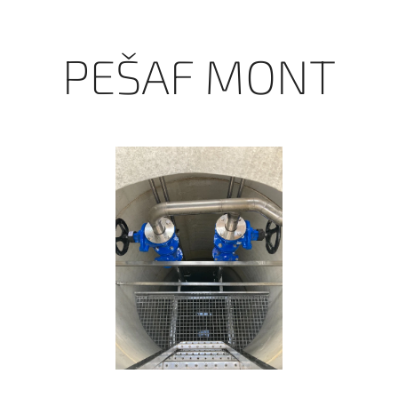
v oblasti inženýrských sítí
PEŠAF MONT